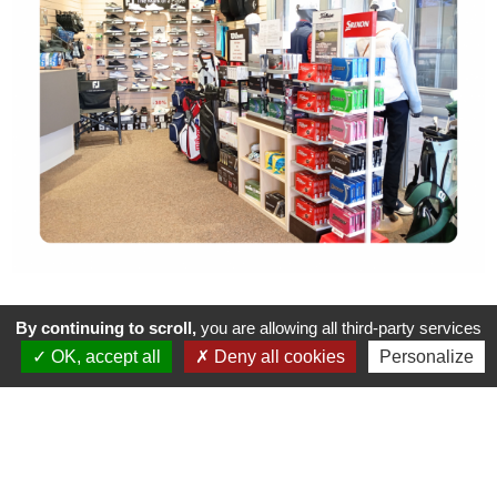
By continuing to scroll,
you are allowing all third-party services
LE CADEAU IDÉAL POUR LES JEUNES
OK, accept all
Deny all cookies
Personalize
GOLFEURS