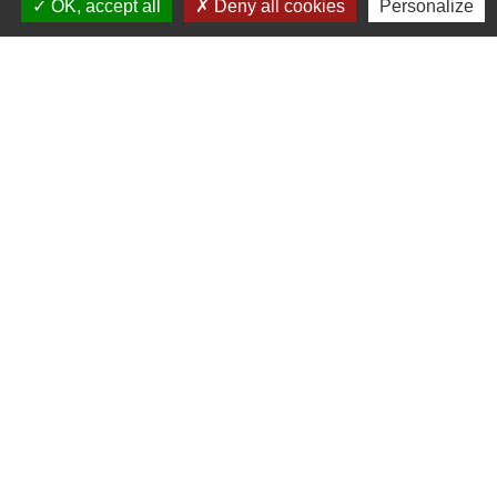
OK, accept all
Deny all cookies
Personalize
3 parcours de 9 trous libres
Accès au pitch & putt pendant 4 mois
1 carte de 10 seaux
Tarifs :
1 personne 720 €
2 personnes et + 480 €
LES INCONTOURNABLES
Leçons individuelles
30 min 35 €
1H 60 €
Offre duo 1H / 40 € par personne
Leçons collectives (1H)
A partir de 4 personnes, sur demande auprès du pro
Parcours accompagnés (2H30 - 9 trous)