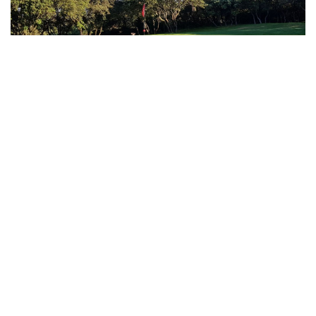
Dans le sud de la France, aux portes de Nîmes la
Romaine, le Golf de Nîmes Vacquerolles vous accueille
sur un parcours moderne et exigeant, situé en pleine
garrigue.
Dessiné par Bill Baker, il se caractérise par de
nombreux Dog-legs gauches, des greens en plateau et
des par 3 difficiles. Il cumule une longueur de 6185 m –
par 72.
La terrasse dominant le parcours et la résidence du golf
vous accueillent toute l’année pour un séjour golfique ou
découverte en harmonie avec la nature.